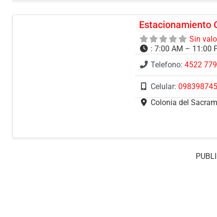
Estacionamiento 
Sin val
:
7:00 AM – 11:00
Telefono:
4522 77
Celular:
09839874
Colonia del Sacra
PUBLI