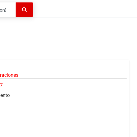
Buscar
oraciones
07
mento