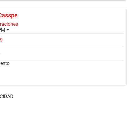
Casspe
oraciones
 PM
99
5
mento
CIDAD