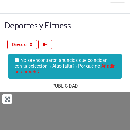
Deportes y Fitness
Dirección
No se encontraron anuncios que coincidan
con tu selección. ¿Algo falta? ¿Por qué no
Añadir
un anuncio?
.
PUBLICIDAD