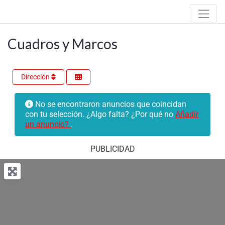
Cuadros y Marcos
Dirección
No se encontraron anuncios que coincidan
con tu selección. ¿Algo falta? ¿Por qué no
Añadir
un anuncio?
.
PUBLICIDAD