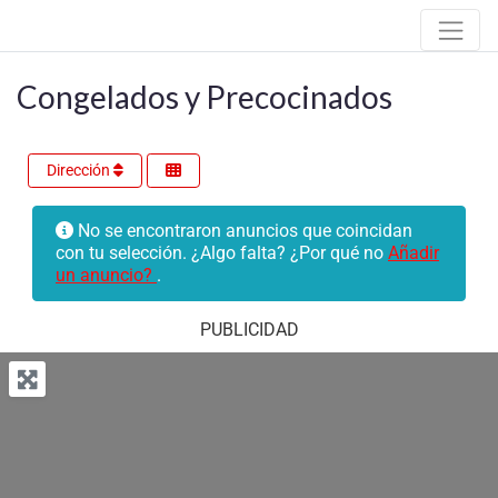
Congelados y Precocinados
Dirección
No se encontraron anuncios que coincidan
con tu selección. ¿Algo falta? ¿Por qué no
Añadir
un anuncio?
.
PUBLICIDAD