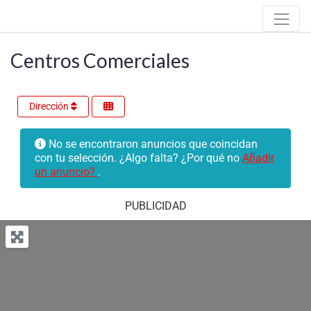
Centros Comerciales
Dirección
No se encontraron anuncios que coincidan
con tu selección. ¿Algo falta? ¿Por qué no
Añadir
un anuncio?
.
PUBLICIDAD