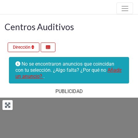
Centros Auditivos
Dirección
No se encontraron anuncios que coincidan
con tu selección. ¿Algo falta? ¿Por qué no
Añadir
un anuncio?
.
PUBLICIDAD