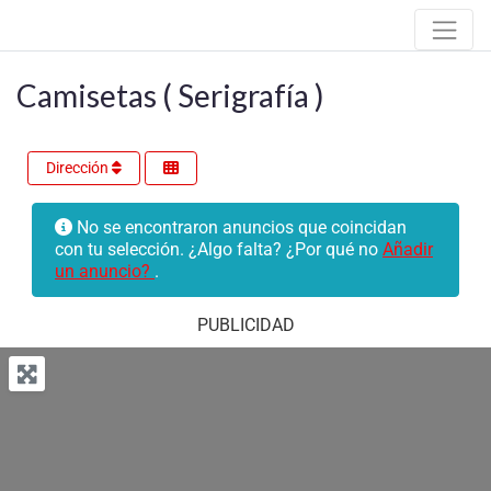
Camisetas ( Serigrafía )
Dirección
No se encontraron anuncios que coincidan
con tu selección. ¿Algo falta? ¿Por qué no
Añadir
un anuncio?
.
PUBLICIDAD