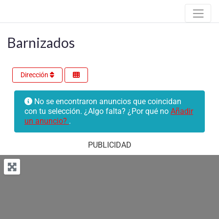
Barnizados
Dirección
No se encontraron anuncios que coincidan
con tu selección. ¿Algo falta? ¿Por qué no
Añadir
un anuncio?
.
PUBLICIDAD