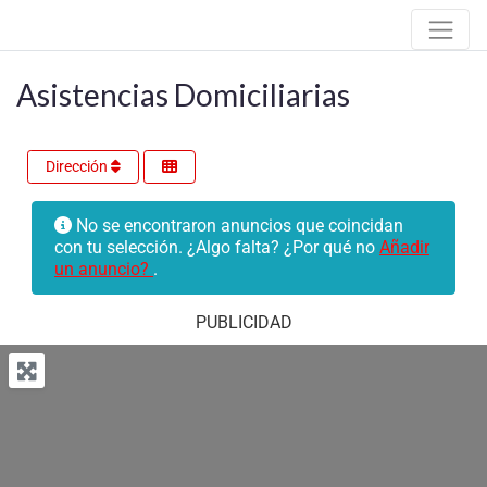
Asistencias Domiciliarias
Dirección
No se encontraron anuncios que coincidan
con tu selección. ¿Algo falta? ¿Por qué no
Añadir
un anuncio?
.
PUBLICIDAD