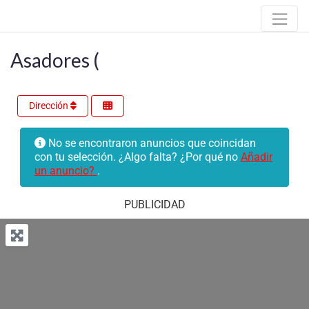
Asadores (
Dirección
No se encontraron anuncios que coincidan
con tu selección. ¿Algo falta? ¿Por qué no
Añadir
un anuncio?
.
PUBLICIDAD