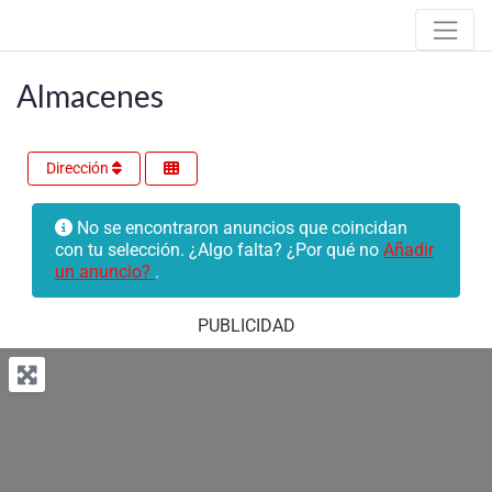
Almacenes
Dirección
No se encontraron anuncios que coincidan
con tu selección. ¿Algo falta? ¿Por qué no
Añadir
un anuncio?
.
PUBLICIDAD