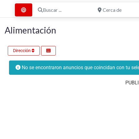
Buscar ...
Cerca de
Buscar por Distancia
Alimentación
Dirección
No se encontraron anuncios que coincidan con tu sele
PUBLI