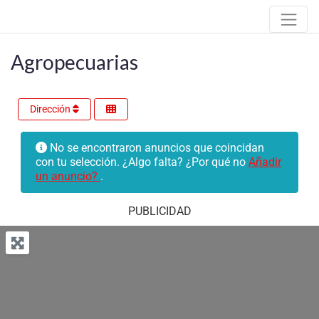
Agropecuarias
Dirección
No se encontraron anuncios que coincidan
con tu selección. ¿Algo falta? ¿Por qué no
Añadir
un anuncio?
.
PUBLICIDAD