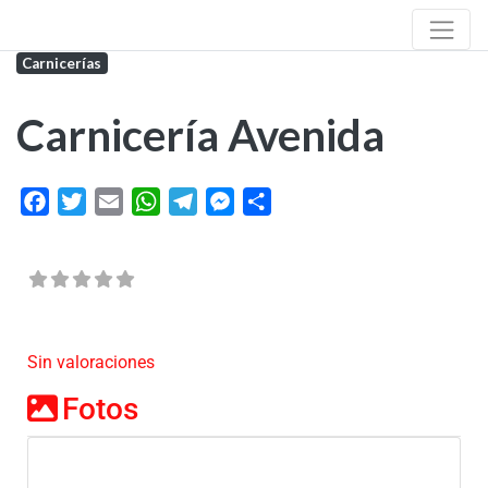
Carnicerías
Carnicería Avenida
Facebook
Twitter
Email
WhatsApp
Telegram
Messenger
Share
Sin valoraciones
Fotos