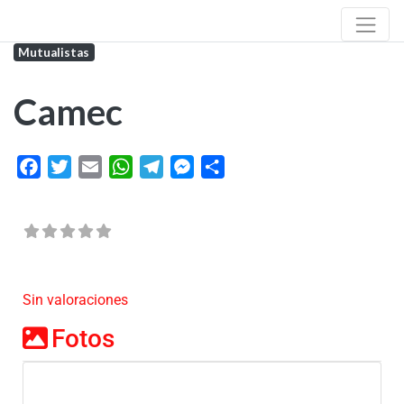
Mutualistas
Camec
Facebook
Twitter
Email
WhatsApp
Telegram
Messenger
Share
Sin valoraciones
Fotos