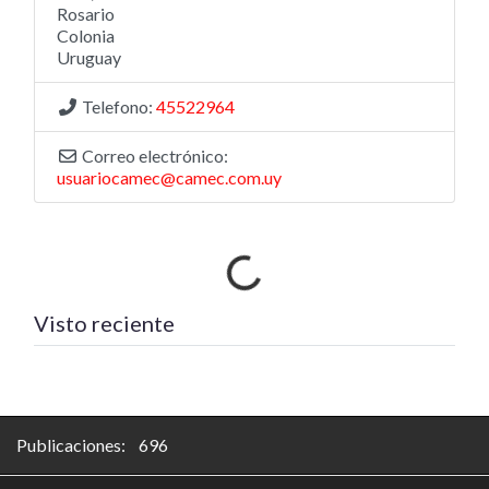
Rosario
Colonia
Uruguay
Telefono:
45522964
Correo electrónico:
usuariocamec@camec.com.uy
Cargando…
Visto reciente
Publicaciones: 696