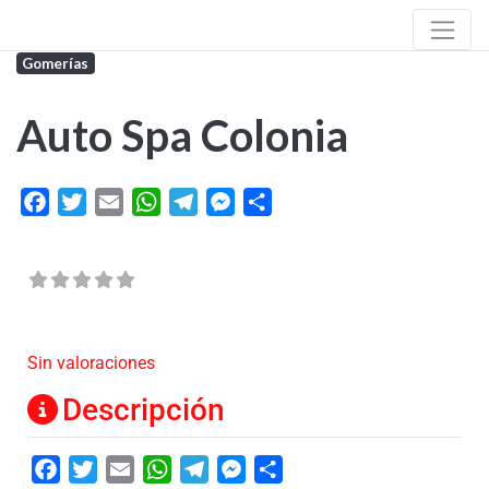
Gomerías
Auto Spa Colonia
Facebook
Twitter
Email
WhatsApp
Telegram
Messenger
Share
Sin valoraciones
Descripción
Facebook
Twitter
Email
WhatsApp
Telegram
Messenger
Share