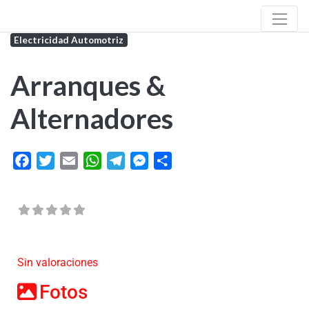
Electricidad Automotriz
Arranques &
Alternadores
Facebook
Twitter
Email
WhatsApp
Telegram
Messenger
Share
Sin valoraciones
Fotos