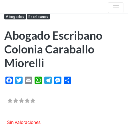
Abogados
Escribanos
Abogado Escribano
Colonia Caraballo
Miorelli
Facebook
Twitter
Email
WhatsApp
Telegram
Messenger
Share
Sin valoraciones