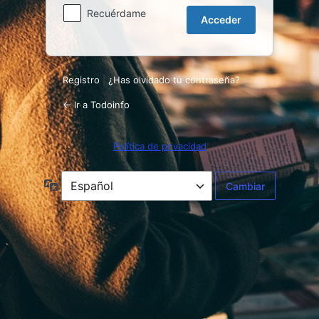
Recuérdame
Registro
|
¿Has olvidado tu contraseña?
← Ir a Todoinfo
Política de privacidad
Idioma