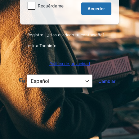
Recuérdame
Registro
|
¿Has olvidado tu contraseña?
← Ir a Todoinfo
Política de privacidad
Idioma