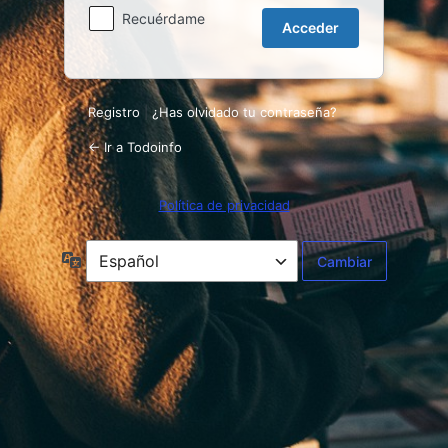
Recuérdame
Registro
|
¿Has olvidado tu contraseña?
← Ir a Todoinfo
Política de privacidad
Idioma