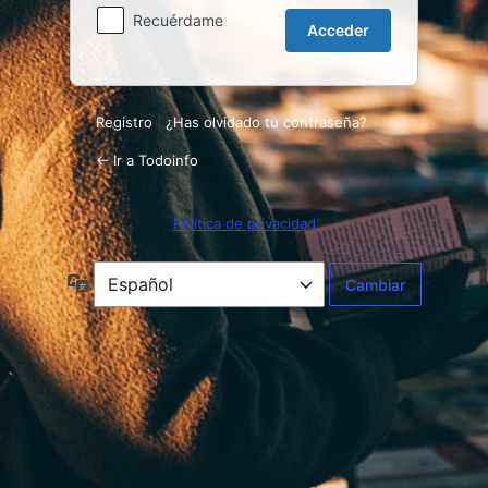
Recuérdame
Registro
|
¿Has olvidado tu contraseña?
← Ir a Todoinfo
Política de privacidad
Idioma